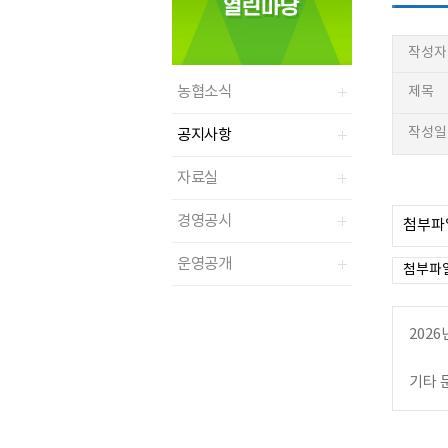
작성자
농협소식
제목
작성일
공지사항
자료실
경영공시
첨부파일
운영공개
첨부파일
202
기타 문