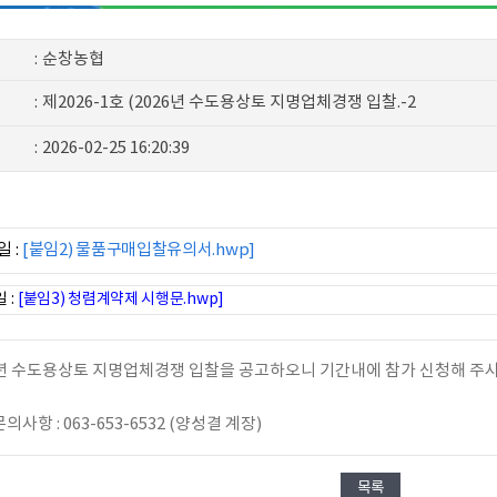
:
순창농협
:
제2026-1호 (2026년 수도용상토 지명업체경쟁 입찰.-2
:
2026-02-25 16:20:39
 :
[붙임2) 물품구매입찰유의서.hwp]
 :
[붙임3) 청렴계약제 시행문.hwp]
6년 수도용상토 지명업체경쟁 입찰을 공고하오니 기간내에 참가 신청해 주
의사항 : 063-653-6532 (양성결 계장)
목록